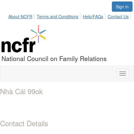
Sign in
About NCFR
Terms and Conditions
Help/FAQs
Contact Us
National Council on Family Relations
Toggl
naviga
Nhà Cái 99ok
Contact Details