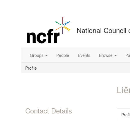
National Council 
Groups
People
Events
Browse
Pa
Profile
Liê
Contact Details
Profi