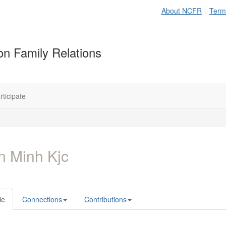
About NCFR
Term
on Family Relations
rticipate
n Minh Kjc
le
Connections
Contributions