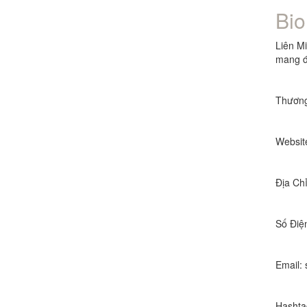
Bio
Liên M
mang đế
Thương
Websit
Địa Ch
Số Điệ
Email: 
Hashta