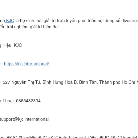
inh
KJC
là hệ sinh thái giải trí trực tuyến phát triển nội dung số, lives
n trải nghiệm giải trí hiện đại..
 Hiệu: KJC
e:
https://kjc.international/
ỉ: 527 Nguyễn Thị Tú, Bình Hưng Hoà B, Bình Tân, Thành phố Hồ Chí 
n Thoại: 0865432334
support@kjc.international
gs: #KJC #LienMinhKJC #KJCEntertainment #GiaitriKJC #KJCLienmin