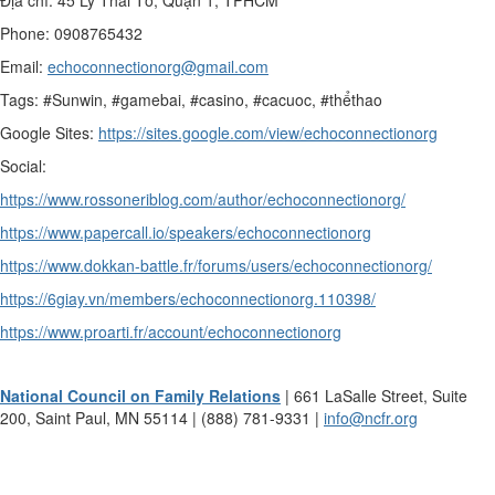
Địa chỉ: 45 Lý Thái Tổ, Quận 1, TPHCM
Phone: 0908765432
Email:
echoconnectionorg@gmail.com
Tags: #Sunwin, #gamebai, #casino, #cacuoc, #thểthao
Google Sites:
https://sites.google.com/view/echoconnectionorg
Social:
https://www.rossoneriblog.com/author/echoconnectionorg/
https://www.papercall.io/speakers/echoconnectionorg
https://www.dokkan-battle.fr/forums/users/echoconnectionorg/
https://6giay.vn/members/echoconnectionorg.110398/
https://www.proarti.fr/account/echoconnectionorg
National Council on Family Relations
| 661 LaSalle Street, Suite
200, Saint Paul, MN 55114 | (888) 781-9331 |
info@ncfr.org